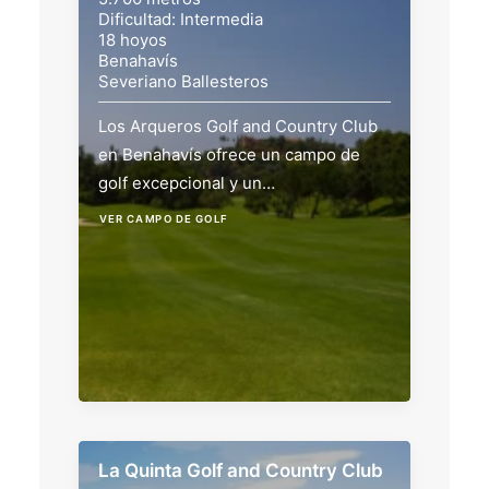
Dificultad: Intermedia
18 hoyos
Benahavís
Severiano Ballesteros
Los Arqueros Golf and Country Club
en Benahavís ofrece un campo de
golf excepcional y un…
VER CAMPO DE GOLF
La Quinta Golf and Country Club