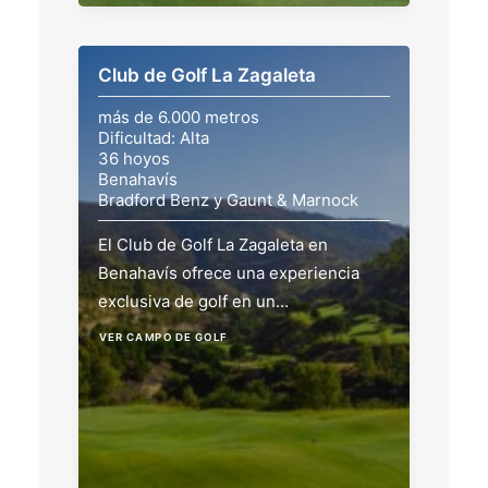
Club de Golf La Zagaleta
más de 6.000 metros
Dificultad: Alta
36 hoyos
Benahavís
Bradford Benz y Gaunt & Marnock
El Club de Golf La Zagaleta en
Benahavís ofrece una experiencia
exclusiva de golf en un…
VER CAMPO DE GOLF