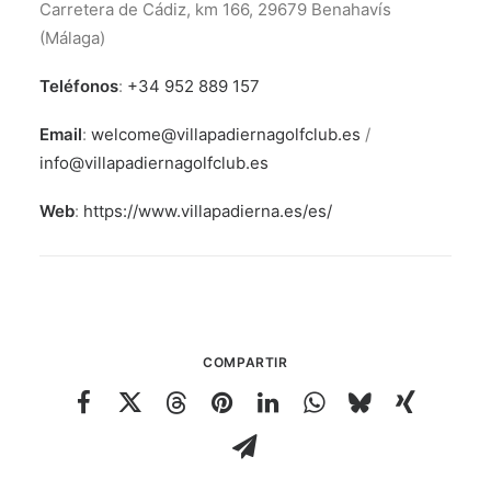
Carretera de Cádiz, km 166, 29679 Benahavís
(Málaga)
Teléfonos
:
+34 952 889 157
Email
:
welcome@villapadiernagolfclub.es
/
info@villapadiernagolfclub.es
Web
:
https://www.villapadierna.es/es/
COMPARTIR