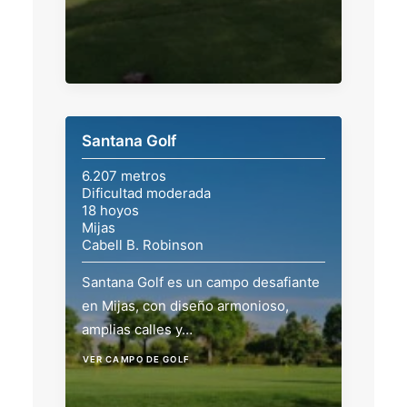
Santana Golf
6.207 metros
Dificultad moderada
18 hoyos
Mijas
Cabell B. Robinson
Santana Golf es un campo desafiante
en Mijas, con diseño armonioso,
amplias calles y…
VER CAMPO DE GOLF