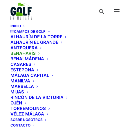
INICIO
CAMPOS DE GOLF
ALHAURÍN DE LA TORRE
ALHAURÍN EL GRANDE
ANTEQUERA
BENAHAVÍS
Villa Padierna Golf
BENALMÁDENA
CASARES
Club
ESTEPONA
MÁLAGA CAPITAL
MANILVA
Guía de campos de golf
»
Campos
»
MARBELLA
MIJAS
Benahavís
»
Villa Padierna Golf
RINCÓN DE LA VICTORIA
Club
OJÉN
TORREMOLINOS
VÉLEZ MÁLAGA
SOBRE NOSOTROS
CONTACTO