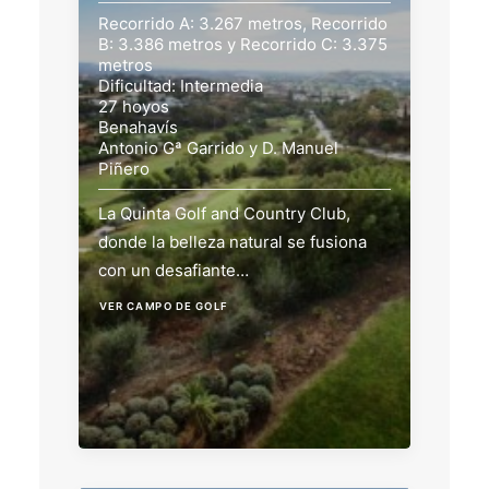
Recorrido A: 3.267 metros, Recorrido
B: 3.386 metros y Recorrido C: 3.375
metros
Dificultad: Intermedia
27 hoyos
Benahavís
Antonio Gª Garrido y D. Manuel
Piñero
La Quinta Golf and Country Club,
donde la belleza natural se fusiona
con un desafiante…
VER CAMPO DE GOLF