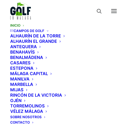
INICIO
CAMPOS DE GOLF
ALHAURÍN DE LA TORRE
ALHAURÍN EL GRANDE
Guía Definitiva de
ANTEQUERA
BENAHAVÍS
Campos de Golf
BENALMÁDENA
CASARES
ESTEPONA
en Málaga
MÁLAGA CAPITAL
MANILVA
MARBELLA
Descubre los mejores campos de golf de
MIJAS
la Costa del Sol de Málaga
RINCÓN DE LA VICTORIA
OJÉN
TORREMOLINOS
VÉLEZ MÁLAGA
SOBRE NOSOTROS
CONTACTO