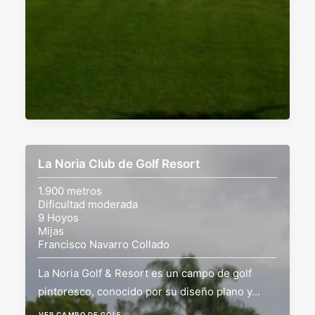
La Noria Club de Golf Resort
1.900 metros
Dificultad moderada
9 Hoyos
Mijas
Francisco Navarro Collado
La Noria Golf & Resort es un campo de golf
pintoresco, conocido por su diseño plano y…
VER CAMPO DE GOLF