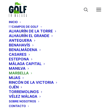
INICIO
CAMPOS DE GOLF
ALHAURÍN DE LA TORRE
ALHAURÍN EL GRANDE
ANTEQUERA
BENAHAVÍS
Santa María Golf
BENALMÁDENA
CASARES
Club
ESTEPONA
MÁLAGA CAPITAL
MANILVA
Guía de campos de golf
»
Campos
»
MARBELLA
MIJAS
Marbella
»
Santa María Golf Club
RINCÓN DE LA VICTORIA
OJÉN
TORREMOLINOS
VÉLEZ MÁLAGA
SOBRE NOSOTROS
CONTACTO