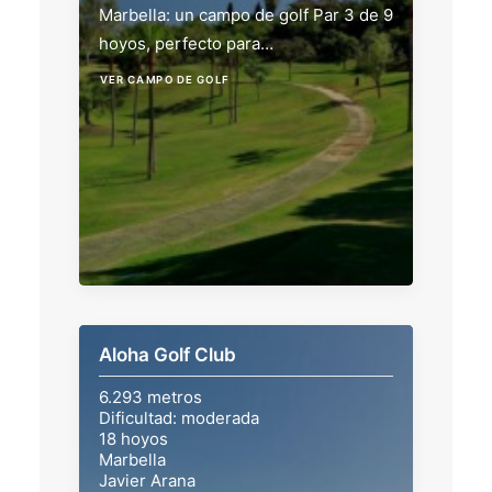
Marbella: un campo de golf Par 3 de 9
hoyos, perfecto para…
VER CAMPO DE GOLF
Aloha Golf Club
6.293 metros
Dificultad: moderada
18 hoyos
Marbella
Javier Arana