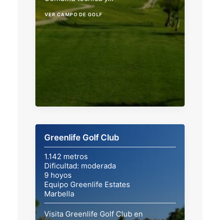
VER CAMPO DE GOLF
Greenlife Golf Club
1.142 metros
Dificultad: moderada
9 hoyos
Equipo Greenlife Estates
Marbella
Visita Greenlife Golf Club en