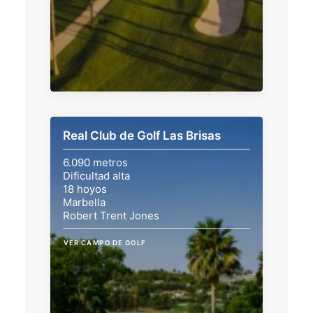
Real Club de Golf Las Brisas
6.090 metros
Dificultad alta
18 hoyos
Marbella
Robert Trent Jones
VER CAMPO DE GOLF