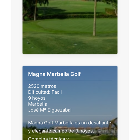
Magna Marbella Golf
2520 metros
Dificultad: Fácil
9 hoyos
Marbella
José Mª Elguezábal
Magna Golf Marbella es un desafiante
y elegante campo de 9 hoyos.
Combina técnica y…